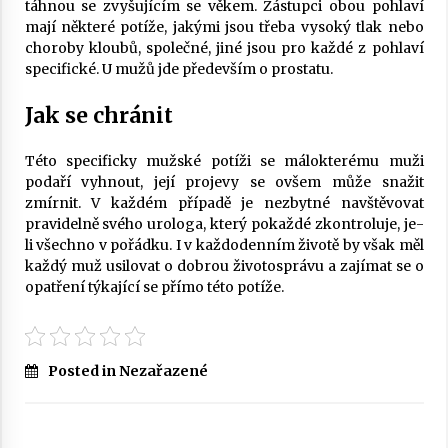
táhnou se zvyšujícím se věkem. Zástupci obou pohlaví
mají některé potíže, jakými jsou třeba vysoký tlak nebo
choroby kloubů, společné, jiné jsou pro každé z pohlaví
specifické. U mužů jde především o
prostatu
.
Jak se chránit
Této specificky mužské potíži se málokterému muži
podaří vyhnout, její projevy se ovšem může snažit
zmírnit. V každém případě je nezbytné navštěvovat
pravidelně svého urologa, který pokaždé zkontroluje, je-
li všechno v pořádku. I v každodenním životě by však měl
každý muž usilovat o dobrou životosprávu a zajímat se o
opatření týkající se přímo této potíže.
Posted in Nezařazené