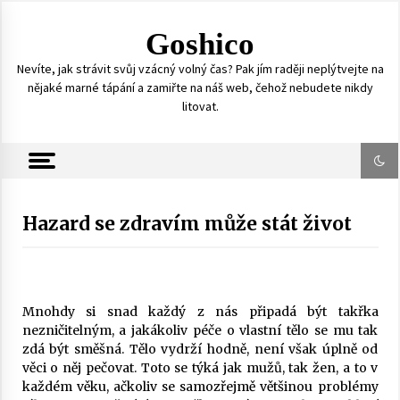
S
k
Goshico
i
p
Nevíte, jak strávit svůj vzácný volný čas? Pak jím raději neplýtvejte na
t
nějaké marné tápání a zamiřte na náš web, čehož nebudete nikdy
o
litovat.
c
o
n
t
e
n
Hazard se zdravím může stát život
t
Mnohdy si snad každý z nás připadá být takřka
nezničitelným, a jakákoliv péče o vlastní tělo se mu tak
zdá být směšná. Tělo vydrží hodně, není však úplně od
věci o něj pečovat. Toto se týká jak mužů, tak žen, a to v
každém věku, ačkoliv se samozřejmě většinou problémy