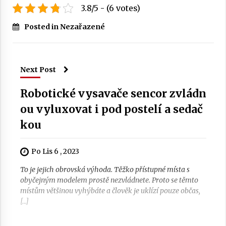
3.8/5 - (6 votes)
Posted in Nezařazené
Next Post
Robotické vysavače sencor zvládn
ou vyluxovat i pod postelí a sedač
kou
Po Lis 6 , 2023
To je jejich obrovská výhoda. Těžko přístupné místa s
obyčejným modelem prostě nezvládnete. Proto se těmto
místům většinou vyhýbáte a člověk je uklízí pouze občas,
[…]