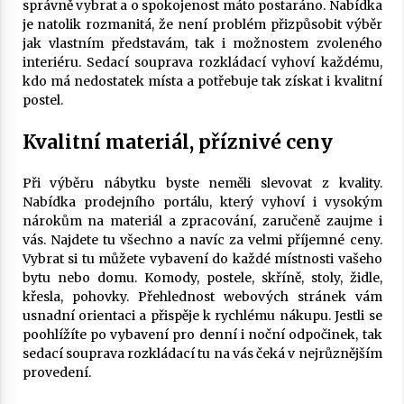
správně vybrat a o spokojenost máto postaráno. Nabídka
je natolik rozmanitá, že není problém přizpůsobit výběr
jak vlastním představám, tak i možnostem zvoleného
interiéru.
Sedací souprava rozkládací
vyhoví každému,
kdo má nedostatek místa a potřebuje tak získat i kvalitní
postel.
Kvalitní materiál, příznivé ceny
Při výběru nábytku byste neměli slevovat z kvality.
Nabídka prodejního portálu, který vyhoví i vysokým
nárokům na materiál a zpracování, zaručeně zaujme i
vás. Najdete tu všechno a navíc za velmi příjemné ceny.
Vybrat si tu můžete vybavení do každé místnosti vašeho
bytu nebo domu. Komody, postele, skříně, stoly, židle,
křesla, pohovky. Přehlednost webových stránek vám
usnadní orientaci a přispěje k rychlému nákupu. Jestli se
poohlížíte po vybavení pro denní i noční odpočinek, tak
sedací souprava rozkládací tu na vás čeká v nejrůznějším
provedení.