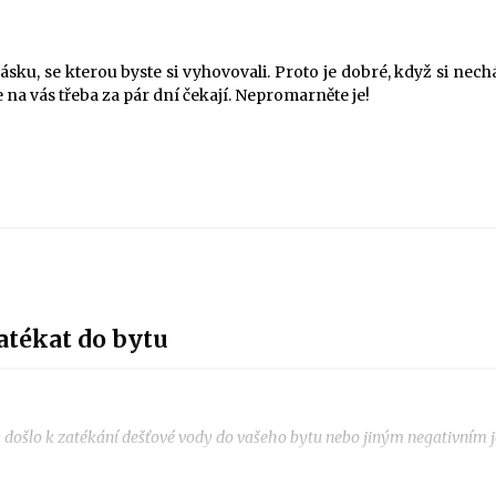
sku, se kterou byste si vyhovovali. Proto je dobré, když si nec
 na vás třeba za pár dní čekají. Nepromarněte je!
atékat do bytu
y došlo k zatékání dešťové vody do vašeho bytu nebo jiným negativním j