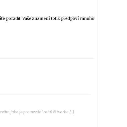
háte poradit. Vaše znamení totiž předpoví mnoho
evům jako je promrzání rohů či tvorba […]