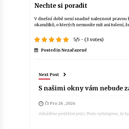
Nechte si poradit
V dnešní době není snadné naleznout pravou lá
okamžiků, o kterých nemusíte mít ani tušení, že
5/5 - (3 votes)
Posted in Nezařazené
Next Post
S našimi okny vám nebude z
Čt Pro 26 , 2024
Odvádíme perfektní práci. Proto vylučujeme, že b