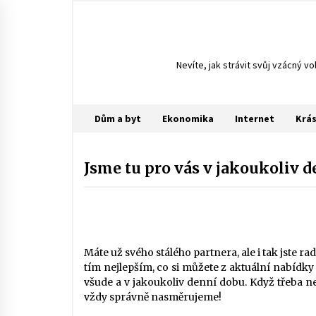
S
k
i
p
Nevíte, jak strávit svůj vzácný v
t
o
c
o
Dům a byt
Ekonomika
Internet
Krá
n
t
e
Jsme tu pro vás v jakoukoliv 
n
t
Máte už svého stálého partnera, ale i tak jste 
tím nejlepším, co si můžete z aktuální nabídky
všude a v jakoukoliv denní dobu. Když třeba ne
vždy správně nasměrujeme!