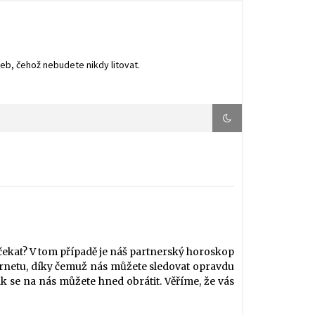
web, čehož nebudete nikdy litovat.
čekat? V tom případě je náš
partnerský horoskop
nternetu, díky čemuž nás můžete sledovat opravdu
k se na nás můžete hned obrátit. Věříme, že vás