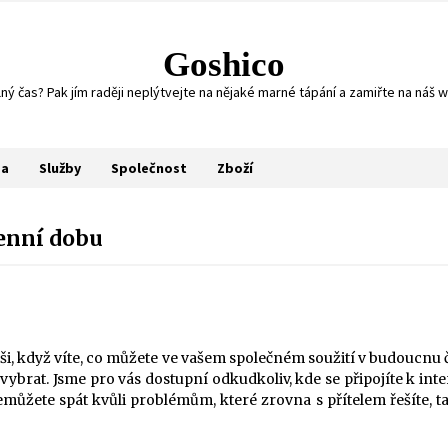
Goshico
olný čas? Pak jím raději neplýtvejte na nějaké marné tápání a zamiřte na náš 
sa
Služby
Společnost
Zboží
denní dobu
radši, když víte, co můžete ve vašem společném soužití v budoucnu 
 vybrat. Jsme pro vás dostupní odkudkoliv, kde se připojíte k i
můžete spát kvůli problémům, které zrovna s přítelem řešíte, ta