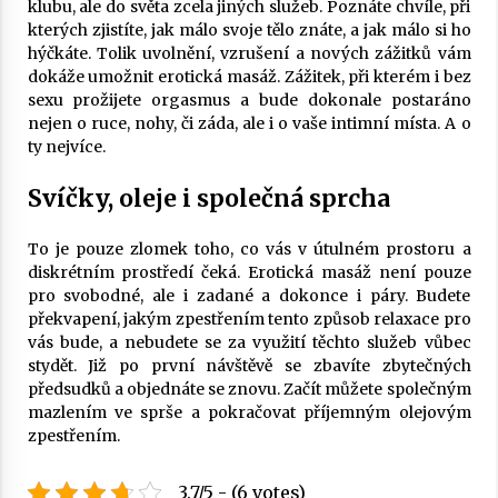
klubu, ale do světa zcela jiných služeb. Poznáte chvíle, při
kterých zjistíte, jak málo svoje tělo znáte, a jak málo si ho
hýčkáte. Tolik uvolnění, vzrušení a nových zážitků vám
dokáže umožnit
erotická masáž
. Zážitek, při kterém i bez
sexu prožijete orgasmus a bude dokonale postaráno
nejen o ruce, nohy, či záda, ale i o vaše intimní místa. A o
ty nejvíce.
Svíčky, oleje i společná sprcha
To je pouze zlomek toho, co vás v útulném prostoru a
diskrétním prostředí čeká. Erotická masáž není pouze
pro svobodné, ale i zadané a dokonce i páry. Budete
překvapení, jakým zpestřením tento způsob relaxace pro
vás bude, a nebudete se za využití těchto služeb vůbec
stydět. Již po první návštěvě se zbavíte zbytečných
předsudků a objednáte se znovu. Začít můžete společným
mazlením ve sprše a pokračovat příjemným olejovým
zpestřením.
3.7/5 - (6 votes)