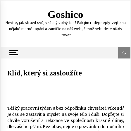
S
k
Goshico
i
p
Nevíte, jak strávit svůj vzácný volný čas? Pak jím raději neplýtvejte na
t
nějaké marné tápání a zamiřte na náš web, čehož nebudete nikdy
o
litovat.
c
o
n
t
e
n
Klid, který si zasloužíte
t
Těžký pracovní týden a bez odpočinku chystáte i víkend?
Je čas se zastavit a myslet na svoje tělo i duši. Dopřejte si
chvíle vzrušení a relaxace ve společnosti krásné dámy,
dle vašeho přání. Bez obav, nejde o pozvánku do nočního