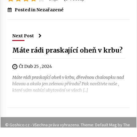
Posted in Nezařazené
Next Post
Máte rádi praskající oheň v krbu?
Čt Dub 25 , 2024
Máte rádi praskající oheň v krbu, dřevěnou chaloupku nad
hlavou a okolo jen zelenou přírodu? Pak navštivte naše ,
které vám nabízí ubytování ve všech […]
© Goshico.cz - Všechna práva vyhrazena. Theme: Default Mag by
The
meInWP