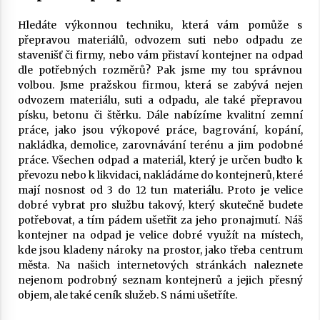
Hledáte výkonnou techniku, která vám pomůže s
přepravou materiálů, odvozem suti nebo odpadu ze
stavenišť či firmy, nebo vám přistaví
kontejner na odpad
dle potřebných rozměrů? Pak jsme my tou správnou
volbou. Jsme pražskou firmou, která se zabývá nejen
odvozem materiálu, suti a odpadu, ale také přepravou
písku, betonu či štěrku. Dále nabízíme kvalitní zemní
práce, jako jsou výkopové práce, bagrování, kopání,
nakládka, demolice, zarovnávání terénu a jim podobné
práce. Všechen odpad a materiál, který je určen buďto k
převozu nebo k likvidaci, nakládáme do kontejnerů, které
mají nosnost od 3 do 12 tun materiálu. Proto je velice
dobré vybrat pro službu takový, který skutečně budete
potřebovat, a tím pádem ušetřit za jeho pronajmutí. Náš
kontejner na odpad je velice dobré využít na místech,
kde jsou kladeny nároky na prostor, jako třeba centrum
města. Na našich internetových stránkách naleznete
nejenom podrobný seznam kontejnerů a jejich přesný
objem, ale také ceník služeb. S námi ušetříte.