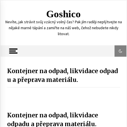
S
k
Goshico
i
p
Nevíte, jak strávit svůj vzácný volný čas? Pak jím raději neplýtvejte na
t
nějaké marné tápání a zamiřte na náš web, čehož nebudete nikdy
o
litovat.
c
o
n
t
e
n
Kontejner na odpad, likvidace odpad
t
u a přeprava materiálu.
Kontejner na odpad, likvidace
odpadu a přeprava materiálu.