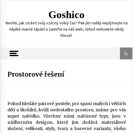
S
k
Goshico
i
p
Nevíte, jak strávit svůj vzácný volný čas? Pak jím raději neplýtvejte na
t
nějaké marné tápání a zamiřte na náš web, čehož nebudete nikdy
o
litovat.
c
o
n
t
e
n
Prostorové řešení
t
Pokud hledáte patrové
postele
, pro spaní malých i větších
dětí a školáků, kvůli nedostatku prostoru, máme pro vás
super nabídku. Všechny námi nabízené typy, jsou v
nádherném designu, který jim dodává materiálové
složení, velikosti, styly, tvary a barevné varianty, všeho