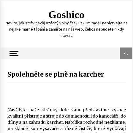
S
k
Goshico
i
p
Nevíte, jak strávit svůj vzácný volný čas? Pak jím raději neplýtvejte na
t
nějaké marné tápání a zamiřte na náš web, čehož nebudete nikdy
o
litovat.
c
o
n
t
e
n
Spolehněte se plně na karcher
t
Navštivte naše stránky, kde vám představíme vysoce
kvalitní přístroje a stroje do domácnosti i do kanceláří, do
dílny a na zahradu karcher. Nabídka rozhodně nezklame,
na skladě jsou vysavače a různé čističe, které využívají