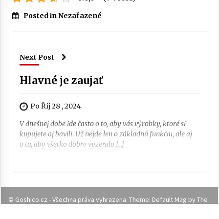
Posted in Nezařazené
Next Post
Hlavné je zaujať
Po Říj 28 , 2024
V dnešnej dobe ide často o to, aby vás výrobky, ktoré si
kupujete aj bavili. Už nejde len o základnú funkciu, ale aj
o to, aby všetko dobre vyzeralo […]
© Goshico.cz - Všechna práva vyhrazena. Theme: Default Mag by
The
meInWP