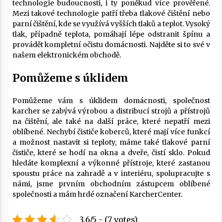
technologie budoucnosti, i ty poněkud více prověřené.
Mezi takové technologie patří třeba tlakové čištění nebo
parní čištění, kde se využívá vyšších tlaků a teplot. Vysoký
tlak, případně teplota, pomáhají lépe odstranit špínu a
provádět kompletní očistu domácnosti. Najděte si to své v
našem elektronickém obchodě.
Pomůžeme s úklidem
Pomůžeme vám s úklidem domácnosti, společnost
karcher
se zabývá výrobou a distribucí strojů a přístrojů
na čištění, ale také na další práce, které nepatří mezi
oblíbené. Nechybí čističe koberců, které mají více funkcí
a možnost nastavit si teploty, máme také tlakové parní
čističe, které se hodí na okna a dveře, čistí sklo. Pokud
hledáte komplexní a výkonné přístroje, které zastanou
spoustu práce na zahradě a v interiéru, spolupracujte s
námi, jsme prvním obchodním zástupcem oblíbené
společnosti a mám hrdé označení KarcherCenter.
3.6/5 - (7 votes)