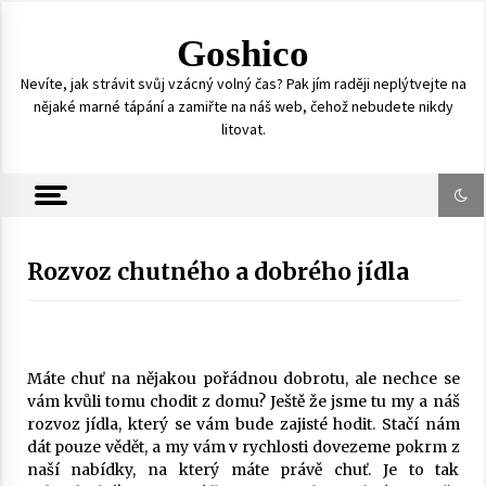
S
k
Goshico
i
p
Nevíte, jak strávit svůj vzácný volný čas? Pak jím raději neplýtvejte na
t
nějaké marné tápání a zamiřte na náš web, čehož nebudete nikdy
o
litovat.
c
o
n
t
e
n
Rozvoz chutného a dobrého jídla
t
Máte chuť na nějakou pořádnou dobrotu, ale nechce se
vám kvůli tomu chodit z domu? Ještě že jsme tu my a náš
rozvoz jídla, který se vám bude zajisté hodit. Stačí nám
dát pouze vědět, a my vám v rychlosti dovezeme pokrm z
naší nabídky, na který máte právě chuť. Je to tak