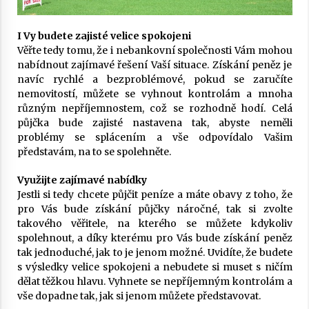
I Vy budete zajisté velice spokojeni
Věřte tedy tomu, že i nebankovní společnosti Vám mohou
nabídnout zajímavé řešení Vaší situace. Získání peněz je
navíc rychlé a bezproblémové, pokud se zaručíte
nemovitostí, můžete se vyhnout kontrolám a mnoha
různým nepříjemnostem, což se rozhodně hodí. Celá
půjčka bude zajisté nastavena tak, abyste neměli
problémy se splácením a vše odpovídalo Vašim
představám, na to se spolehněte.
Využijte zajímavé nabídky
Jestli si tedy chcete půjčit peníze a máte obavy z toho, že
pro Vás bude získání půjčky náročné, tak si zvolte
takového věřitele, na kterého se můžete kdykoliv
spolehnout, a díky kterému pro Vás bude získání peněz
tak jednoduché, jak to je jenom možné. Uvidíte, že budete
s výsledky velice spokojeni a nebudete si muset s ničím
dělat těžkou hlavu. Vyhnete se nepříjemným kontrolám a
vše dopadne tak, jak si jenom můžete představovat.