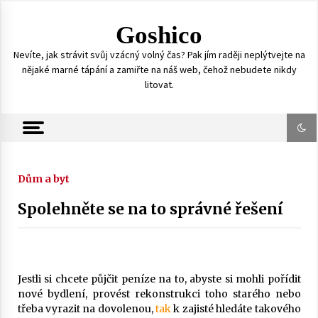
S
k
Goshico
i
p
Nevíte, jak strávit svůj vzácný volný čas? Pak jím raději neplýtvejte na
t
nějaké marné tápání a zamiřte na náš web, čehož nebudete nikdy
o
litovat.
c
o
n
t
e
n
Dům a byt
t
Spolehněte se na to správné řešení
Jestli si chcete půjčit peníze na to, abyste si mohli pořídit
nové bydlení, provést rekonstrukci toho starého nebo
třeba vyrazit na dovolenou,
tak
k zajisté hledáte takového