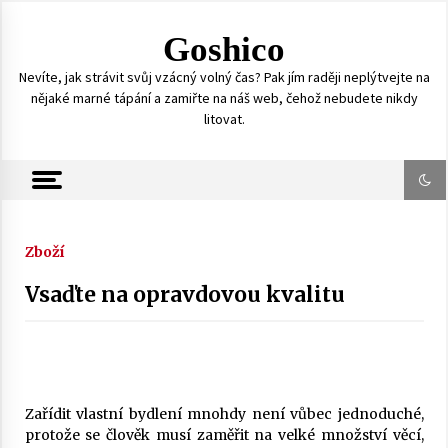
S
k
Goshico
i
p
Nevíte, jak strávit svůj vzácný volný čas? Pak jím raději neplýtvejte na
t
nějaké marné tápání a zamiřte na náš web, čehož nebudete nikdy
o
litovat.
c
o
n
t
e
n
Zboží
t
Vsaďte na opravdovou kvalitu
Zařídit vlastní bydlení mnohdy není vůbec jednoduché,
protože se člověk musí zaměřit na velké množství věcí,