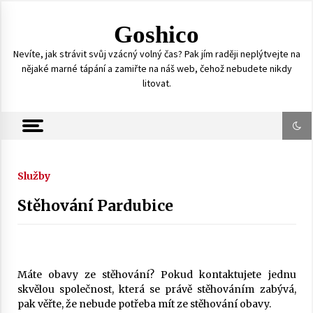
S
k
Goshico
i
p
Nevíte, jak strávit svůj vzácný volný čas? Pak jím raději neplýtvejte na
t
nějaké marné tápání a zamiřte na náš web, čehož nebudete nikdy
o
litovat.
c
o
n
t
e
n
Služby
t
Stěhování Pardubice
Máte obavy ze stěhování? Pokud kontaktujete jednu
skvělou společnost, která se právě stěhováním zabývá,
pak věřte, že nebude potřeba mít ze stěhování obavy.