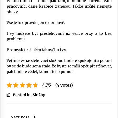
Pokud tomu tak bude, pak tam, kam bude potřeba, vám
pracovníci dané krabice zanesou, takže určitě nemějte
obavy.
Vše je to opravdu jen o domluvě.
I vy můžete být přestěhovaní již velice brzy a to bez
problémů.
Promyslete si něco takového i vy.
Věříme, že se stěhovací službou budete spokojeni a pokud
by se do budoucna stalo, že byste se měli opět přestěhovat,
pak budete vědět, komu říct o pomoc.
4.7/5 - (4 votes)
Posted in
Služby
Next Post